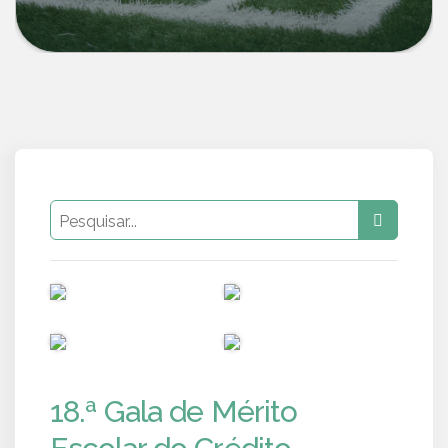
PUB
PUB
PUB
PUB
18.ª Gala de Mérito