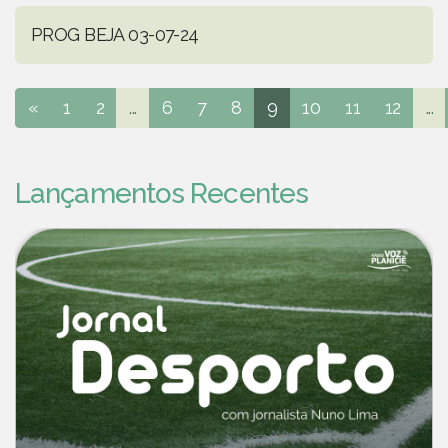
PROG BEJA 03-07-24
«
1
2
...
6
7
8
9
10
11
12
...
Lançamentos Recentes