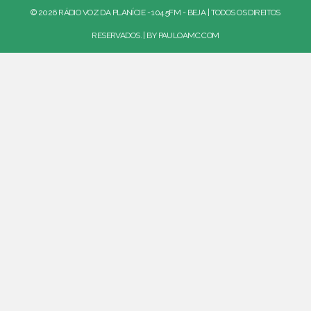
© 2026 RÁDIO VOZ DA PLANÍCIE - 104.5FM - BEJA | TODOS OS DIREITOS
RESERVADOS. | BY
PAULOAMC.COM