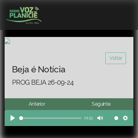
Voltar
Beja é Notícia
PROG BEJA 26-09-24
Anterior
Seguinte
01:51
Play
Mute
Sett