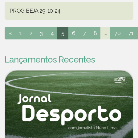
PROG BEJA 29-10-24
«
1
2
3
4
5
6
7
8
...
70
71
Lançamentos Recentes