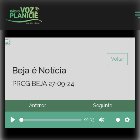
Voltar
Beja é Notícia
PROG BEJA 27-09-24
Anterior
Seguinte
02:03
Play
Mute
Sett