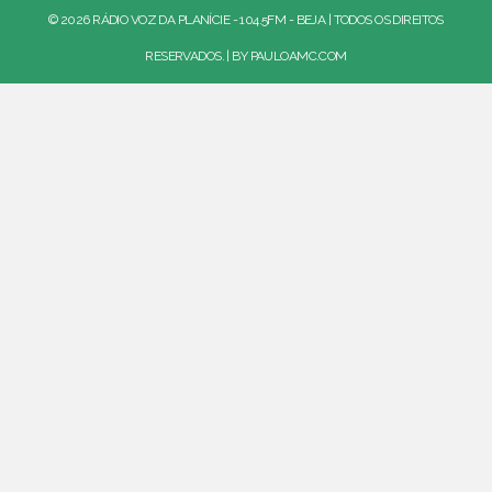
© 2026 RÁDIO VOZ DA PLANÍCIE - 104.5FM - BEJA | TODOS OS DIREITOS
RESERVADOS. | BY
PAULOAMC.COM