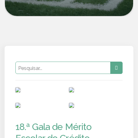
PUB
PUB
PUB
PUB
18.ª Gala de Mérito