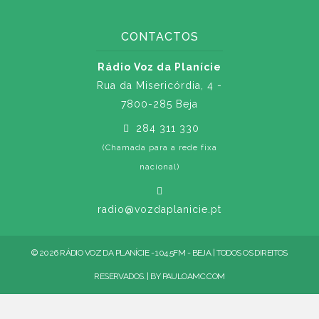
CONTACTOS
Rádio Voz da Planície
Rua da Misericórdia, 4 -
7800-285 Beja
284 311 330
(Chamada para a rede fixa
nacional)
radio@vozdaplanicie.pt
© 2026 RÁDIO VOZ DA PLANÍCIE - 104.5FM - BEJA | TODOS OS DIREITOS
RESERVADOS. | BY
PAULOAMC.COM