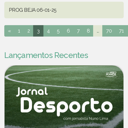
PROG BEJA 06-01-25
«
1
2
3
4
5
6
7
8
...
70
71
Lançamentos Recentes