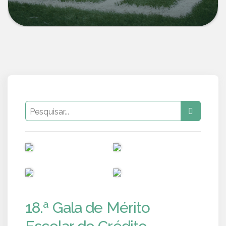
PUB
PUB
PUB
PUB
18.ª Gala de Mérito