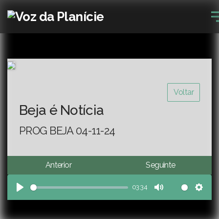
Voltar
Beja é Notícia
PROG BEJA 04-11-24
Anterior
Seguinte
03:34
Play
Mute
Sett