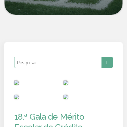
PUB
PUB
PUB
PUB
18.ª Gala de Mérito