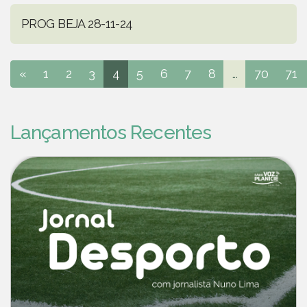
PROG BEJA 28-11-24
«
1
2
3
4
5
6
7
8
...
70
71
Lançamentos Recentes