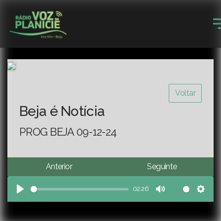
Voltar
Beja é Notícia
PROG BEJA 09-12-24
Anterior
Seguinte
02:26
Play
Mute
Sett