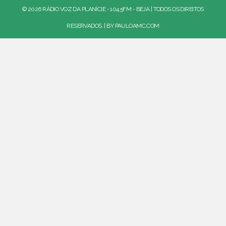
© 2026 RÁDIO VOZ DA PLANÍCIE - 104.5FM - BEJA | TODOS OS DIREITOS
RESERVADOS. | BY
PAULOAMC.COM