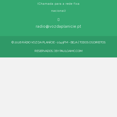
(Chamada para a rede fixa
nacional)
radio@vozdaplanicie.pt
© 2026 RÁDIO VOZ DA PLANÍCIE - 104.5FM - BEJA | TODOS OS DIREITOS
RESERVADOS. | BY
PAULOAMC.COM