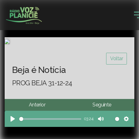
Voltar
Beja é Notícia
PROG BEJA 31-12-24
Anterior
Seguinte
03:24
Play
Mute
Sett