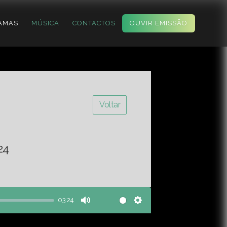
AMAS
MÚSICA
CONTACTOS
OUVIR EMISSÃO
Voltar
24
03:24
Mute
Settings