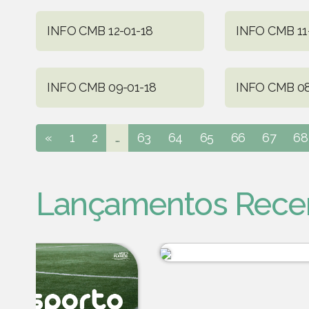
INFO CMB 12-01-18
INFO CMB 11
INFO CMB 09-01-18
INFO CMB 08
«
1
2
...
63
64
65
66
67
68
Lançamentos Rece