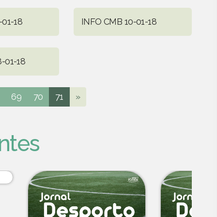
-01-18
INFO CMB 10-01-18
-01-18
69
70
71
»
ntes