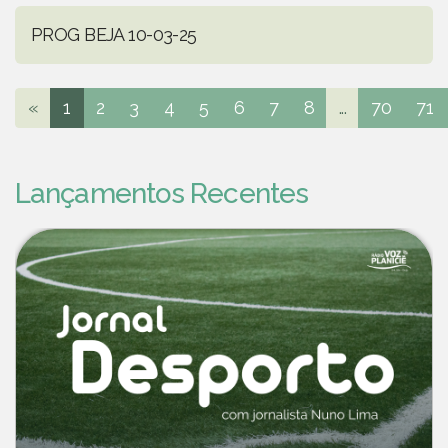
PROG BEJA 10-03-25
«
1
2
3
4
5
6
7
8
...
70
71
Lançamentos Recentes