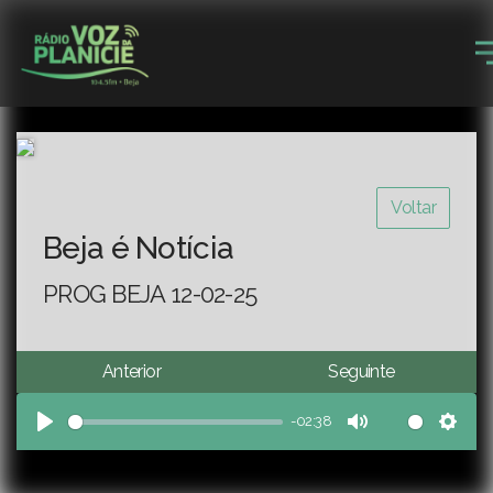
Voltar
Beja é Notícia
PROG BEJA 12-02-25
Anterior
Seguinte
-02:38
Play
Mute
Sett