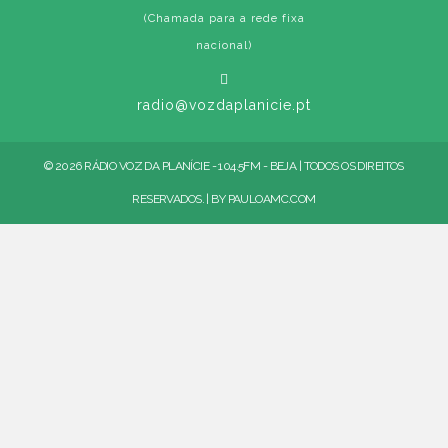
(Chamada para a rede fixa
nacional)
radio@vozdaplanicie.pt
© 2026 RÁDIO VOZ DA PLANÍCIE - 104.5FM - BEJA | TODOS OS DIREITOS
RESERVADOS. | BY
PAULOAMC.COM