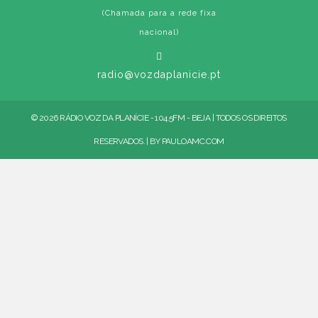
(Chamada para a rede fixa
nacional)
radio@vozdaplanicie.pt
© 2026 RÁDIO VOZ DA PLANÍCIE - 104.5FM - BEJA | TODOS OS DIREITOS
RESERVADOS. | BY
PAULOAMC.COM