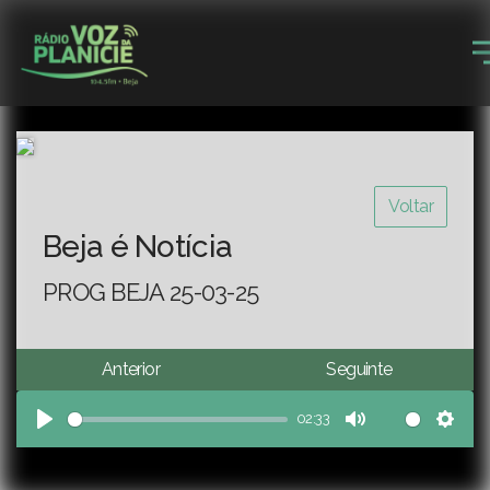
Voltar
Beja é Notícia
PROG BEJA 25-03-25
Anterior
Seguinte
02:33
Play
Mute
Sett