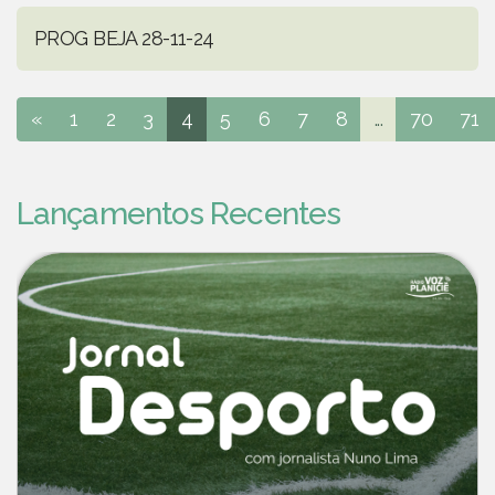
PROG BEJA 28-11-24
«
1
2
3
4
5
6
7
8
...
70
71
Lançamentos Recentes