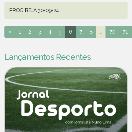
PROG BEJA 30-09-24
«
1
2
3
4
5
6
7
8
...
70
71
Lançamentos Recentes