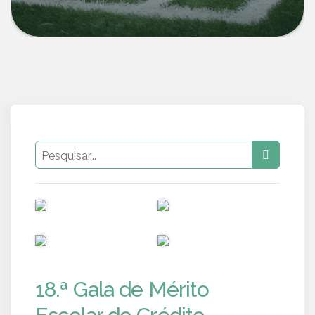
PUB
PUB
PUB
PUB
18.ª Gala de Mérito