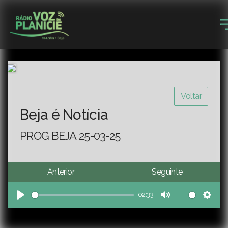
Voltar
Beja é Notícia
PROG BEJA 25-03-25
Anterior
Seguinte
02:33
Play
Mute
Sett