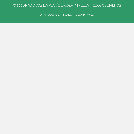
© 2026 RÁDIO VOZ DA PLANÍCIE - 104.5FM - BEJA | TODOS OS DIREITOS
RESERVADOS. | BY
PAULOAMC.COM