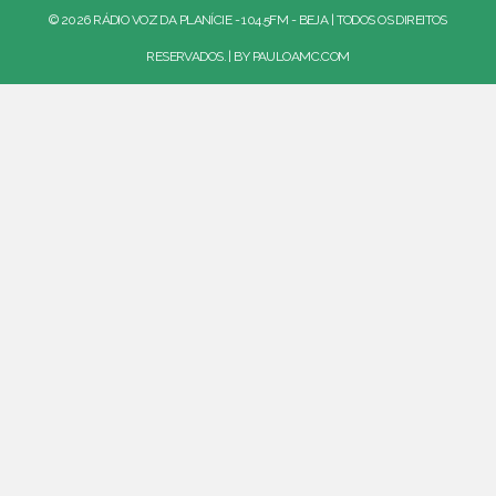
© 2026 RÁDIO VOZ DA PLANÍCIE - 104.5FM - BEJA | TODOS OS DIREITOS
RESERVADOS. | BY
PAULOAMC.COM