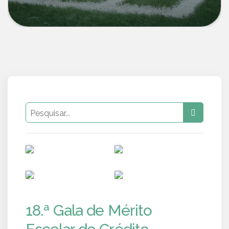
PUB
PUB
PUB
PUB
18.ª Gala de Mérito