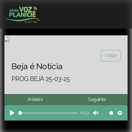
Voltar
Beja é Notícia
PROG BEJA 25-03-25
Anterior
Seguinte
02:33
Play
Mute
Sett