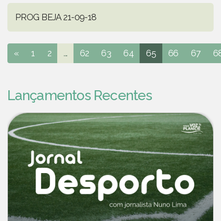
PROG BEJA 21-09-18
«
1
2
...
62
63
64
65
66
67
6
Lançamentos Recentes