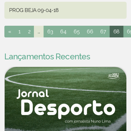
PROG BEJA 09-04-18
«
1
2
...
63
64
65
66
67
68
6
Lançamentos Recentes