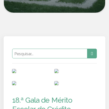
PUB
PUB
PUB
PUB
18.ª Gala de Mérito