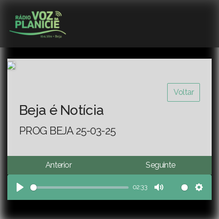
Voltar
Beja é Notícia
PROG BEJA 25-03-25
Anterior
Seguinte
02:33
Play
Mute
Sett