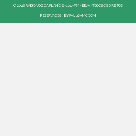
© 2026 RÁDIO VOZ DA PLANÍCIE - 104.5FM - BEJA | TODOS OS DIREITOS
RESERVADOS. | BY
PAULOAMC.COM