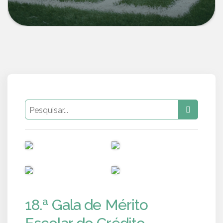
PUB
PUB
PUB
PUB
18.ª Gala de Mérito