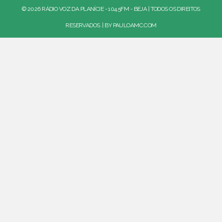
© 2026 RÁDIO VOZ DA PLANÍCIE - 104.5FM - BEJA | TODOS OS DIREITOS
RESERVADOS. | BY
PAULOAMC.COM