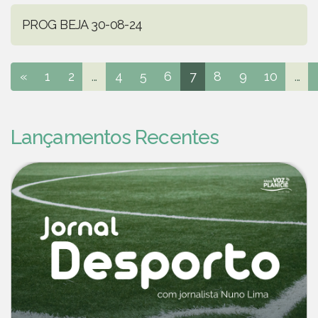
PROG BEJA 30-08-24
«
1
2
...
4
5
6
7
8
9
10
...
Lançamentos Recentes