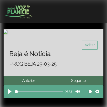
Voltar
Beja é Notícia
PROG BEJA 25-03-25
Anterior
Seguinte
02:33
Play
Mute
Sett