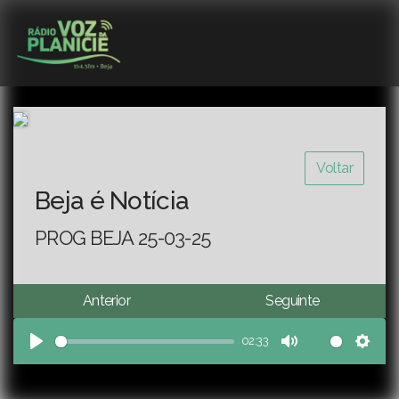
Voltar
Beja é Notícia
PROG BEJA 25-03-25
Anterior
Seguinte
02:33
Play
Mute
Sett