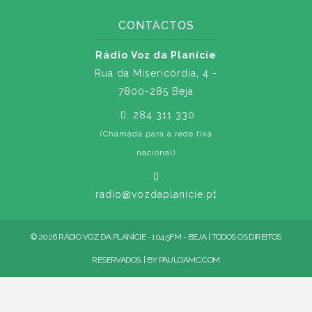
CONTACTOS
Rádio Voz da Planície
Rua da Misericórdia, 4 -
7800-285 Beja
284 311 330
(Chamada para a rede fixa
nacional)
radio@vozdaplanicie.pt
© 2026 RÁDIO VOZ DA PLANÍCIE - 104.5FM - BEJA | TODOS OS DIREITOS
RESERVADOS. | BY
PAULOAMC.COM