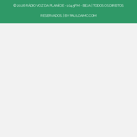
© 2026 RÁDIO VOZ DA PLANÍCIE - 104.5FM - BEJA | TODOS OS DIREITOS
RESERVADOS. | BY
PAULOAMC.COM