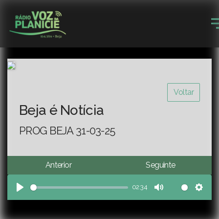
Voltar
Beja é Notícia
PROG BEJA 31-03-25
Anterior
Seguinte
02:34
Play
Mute
Sett