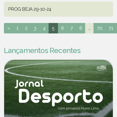
PROG BEJA 29-10-24
«
1
2
3
4
5
6
7
8
...
70
71
Lançamentos Recentes