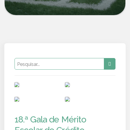
PUB
PUB
PUB
PUB
18.ª Gala de Mérito