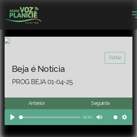
Voltar
Beja é Notícia
PROG BEJA 01-04-25
Anterior
Seguinte
02:10
Play
Mute
Sett