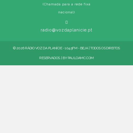
(Chamada para a rede fixa
nacional)
radio@vozdaplanicie.pt
© 2026 RÁDIO VOZ DA PLANÍCIE - 104.5FM - BEJA | TODOS OS DIREITOS
RESERVADOS. | BY
PAULOAMC.COM