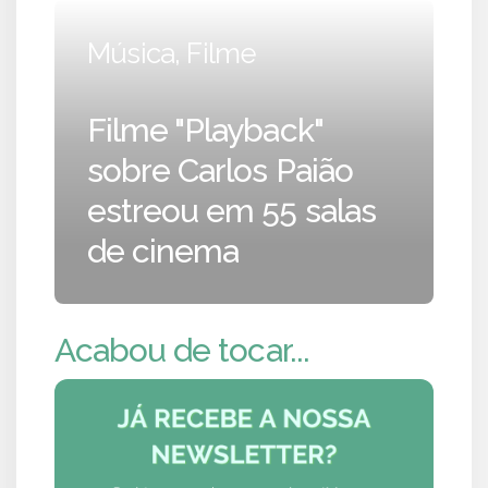
Música, Filme
Filme "Playback"
sobre Carlos Paião
estreou em 55 salas
de cinema
Acabou de tocar...