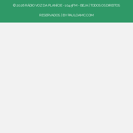
© 2026 RÁDIO VOZ DA PLANÍCIE - 104.5FM - BEJA | TODOS OS DIREITOS
RESERVADOS. | BY
PAULOAMC.COM