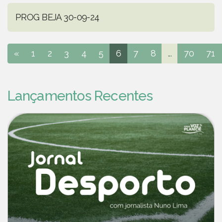
PROG BEJA 30-09-24
«
1
2
3
4
5
6
7
8
...
70
71
Lançamentos Recentes