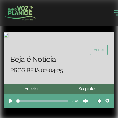
Voltar
Beja é Notícia
PROG BEJA 02-04-25
Anterior
Seguinte
02:00
Play
Mute
Sett