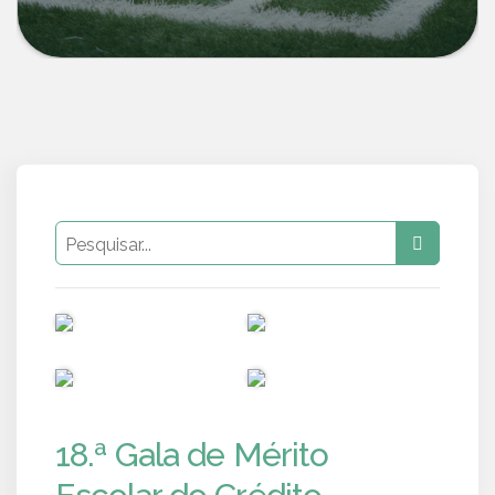
PUB
PUB
PUB
PUB
18.ª Gala de Mérito