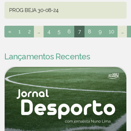
PROG BEJA 30-08-24
«
1
2
...
4
5
6
7
8
9
10
...
Lançamentos Recentes