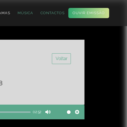
AMAS
MÚSICA
CONTACTOS
OUVIR EMISSÃO
Voltar
8
02:52
Mute
Settings