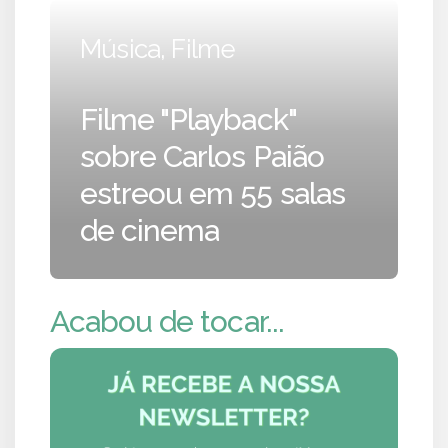
Música, Filme
Filme "Playback"
sobre Carlos Paião
estreou em 55 salas
de cinema
Acabou de tocar...