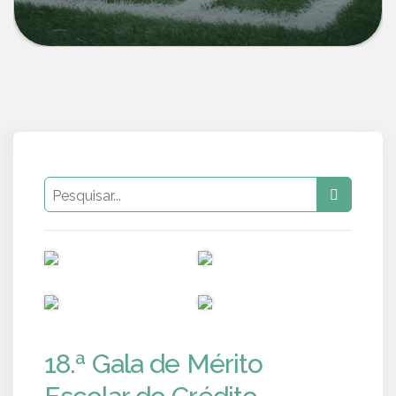
PUB
PUB
PUB
PUB
18.ª Gala de Mérito