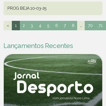
PROG BEJA 10-03-25
«
1
2
3
4
5
6
7
8
...
70
71
Lançamentos Recentes