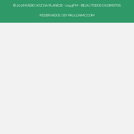
© 2026 RÁDIO VOZ DA PLANÍCIE - 104.5FM - BEJA | TODOS OS DIREITOS
RESERVADOS. | BY
PAULOAMC.COM