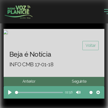
Voltar
Beja é Notícia
INFO CMB 17-01-18
Anterior
Seguinte
02:56
Play
Mute
Sett