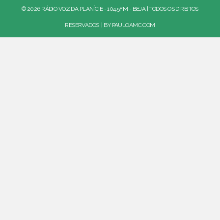
© 2026 RÁDIO VOZ DA PLANÍCIE - 104.5FM - BEJA | TODOS OS DIREITOS
RESERVADOS. | BY
PAULOAMC.COM