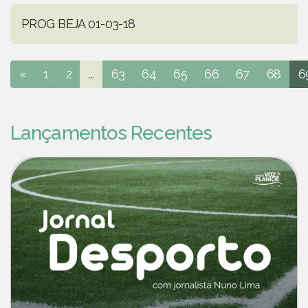
PROG BEJA 01-03-18
«
1
2
...
63
64
65
66
67
68
6
Lançamentos Recentes