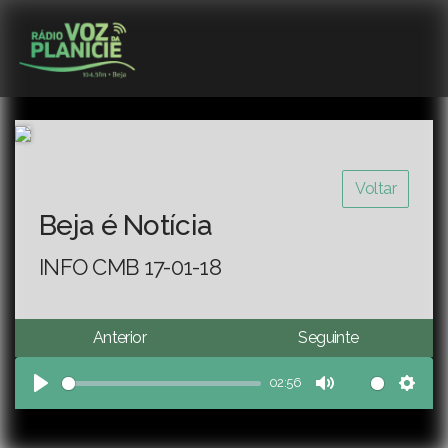
Voltar
Beja é Notícia
INFO CMB 17-01-18
Anterior
Seguinte
02:56
Play
Mute
Sett