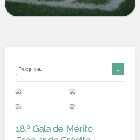
PUB
PUB
PUB
PUB
18.ª Gala de Mérito