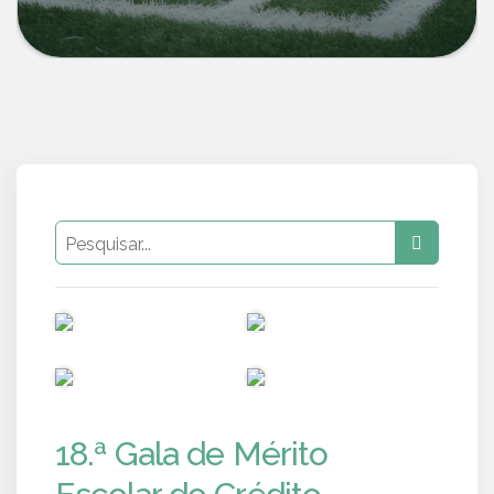
PUB
PUB
PUB
PUB
18.ª Gala de Mérito