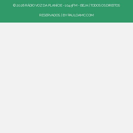
© 2026 RÁDIO VOZ DA PLANÍCIE - 104.5FM - BEJA | TODOS OS DIREITOS
RESERVADOS. | BY
PAULOAMC.COM