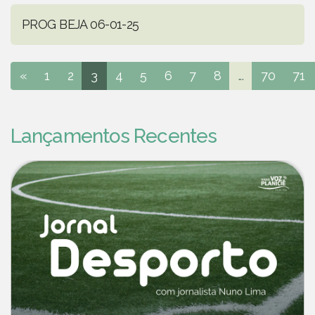
PROG BEJA 06-01-25
«
1
2
3
4
5
6
7
8
...
70
71
Lançamentos Recentes