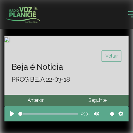
Voltar
Beja é Notícia
PROG BEJA 22-03-18
Anterior
Seguinte
05:31
Play
Mute
Sett