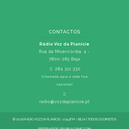
CONTACTOS
Rádio Voz da Planície
Rua da Misericórdia, 4 -
7800-285 Beja
284 311 330
(Chamada para a rede fixa
nacional)
radio@vozdaplanicie.pt
© 2026 RÁDIO VOZ DA PLANÍCIE - 104.5FM - BEJA | TODOS OS DIREITOS
RESERVADOS. | BY
PAULOAMC.COM