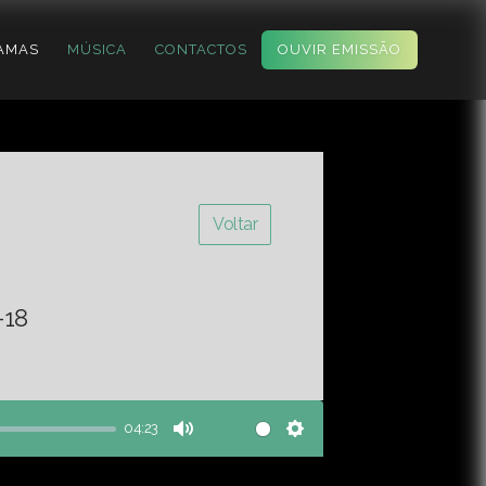
AMAS
MÚSICA
CONTACTOS
OUVIR EMISSÃO
Voltar
-18
04:23
Mute
Settings