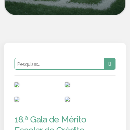
PUB
PUB
PUB
PUB
18.ª Gala de Mérito