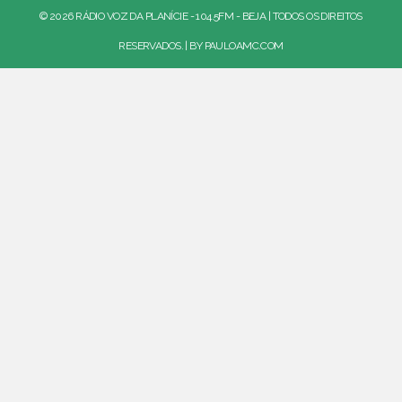
© 2026 RÁDIO VOZ DA PLANÍCIE - 104.5FM - BEJA | TODOS OS DIREITOS
RESERVADOS. | BY
PAULOAMC.COM