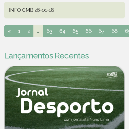
INFO CMB 26-01-18
«
1
2
...
63
64
65
66
67
68
6
Lançamentos Recentes