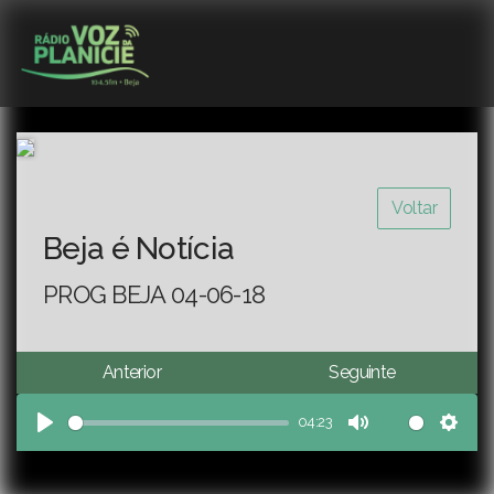
Voltar
Beja é Notícia
PROG BEJA 04-06-18
Anterior
Seguinte
04:23
Play
Mute
Sett