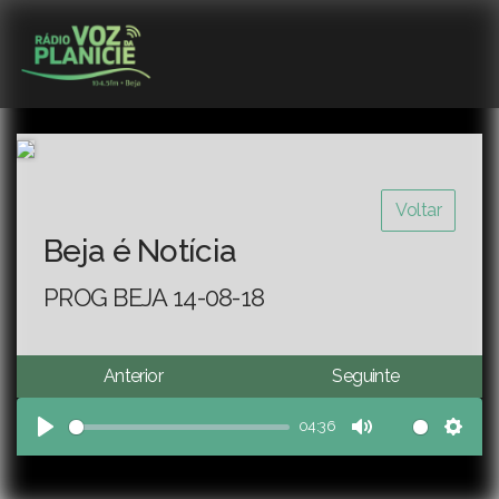
Voltar
Beja é Notícia
PROG BEJA 14-08-18
Anterior
Seguinte
04:36
Play
Mute
Sett