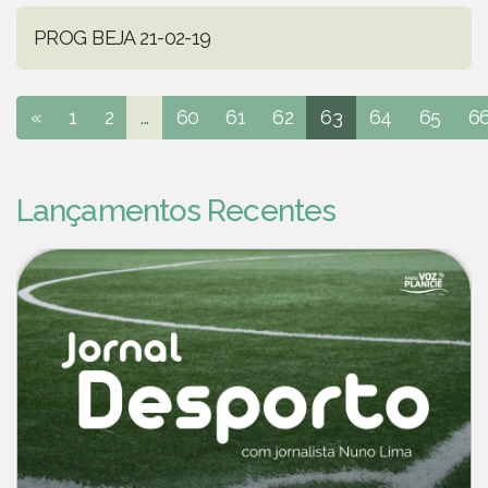
PROG BEJA 21-02-19
«
1
2
...
60
61
62
63
64
65
6
Lançamentos Recentes