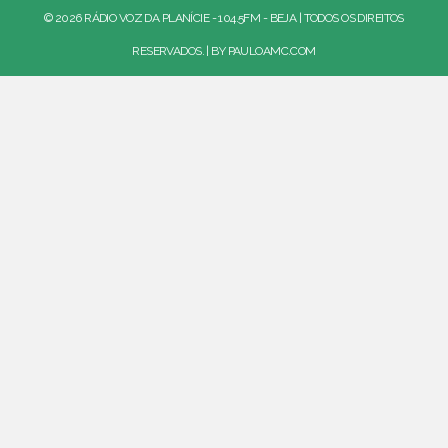
© 2026 RÁDIO VOZ DA PLANÍCIE - 104.5FM - BEJA | TODOS OS DIREITOS
RESERVADOS. | BY
PAULOAMC.COM