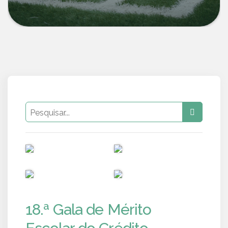
PUB
PUB
PUB
PUB
18.ª Gala de Mérito