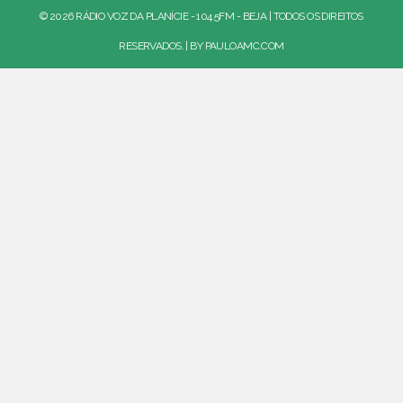
© 2026 RÁDIO VOZ DA PLANÍCIE - 104.5FM - BEJA | TODOS OS DIREITOS
RESERVADOS. | BY
PAULOAMC.COM