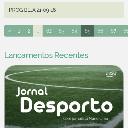
PROG BEJA 21-09-18
«
1
2
...
62
63
64
65
66
67
6
Lançamentos Recentes