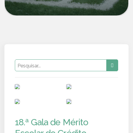
PUB
PUB
PUB
PUB
18.ª Gala de Mérito