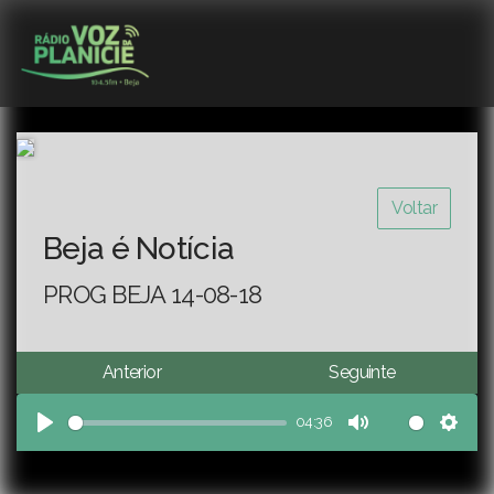
Voltar
Beja é Notícia
PROG BEJA 14-08-18
Anterior
Seguinte
04:36
Play
Mute
Sett