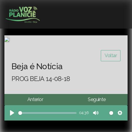
Voltar
Beja é Notícia
PROG BEJA 14-08-18
Anterior
Seguinte
04:36
Play
Mute
Sett