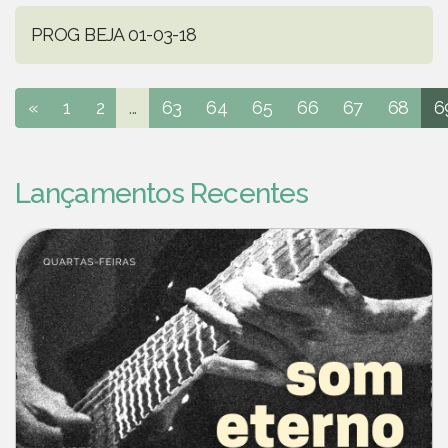
PROG BEJA 01-03-18
«
1
2
...
63
64
65
66
67
68
6
Lançamentos Recentes