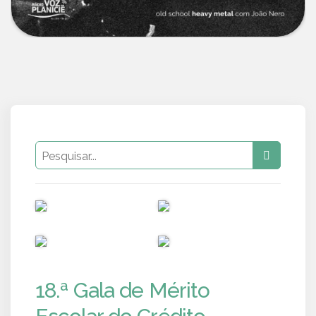
PUB
PUB
PUB
PUB
18.ª Gala de Mérito