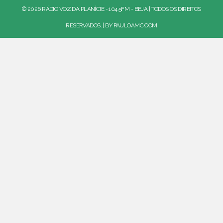
© 2026 RÁDIO VOZ DA PLANÍCIE - 104.5FM - BEJA | TODOS OS DIREITOS
RESERVADOS. | BY
PAULOAMC.COM