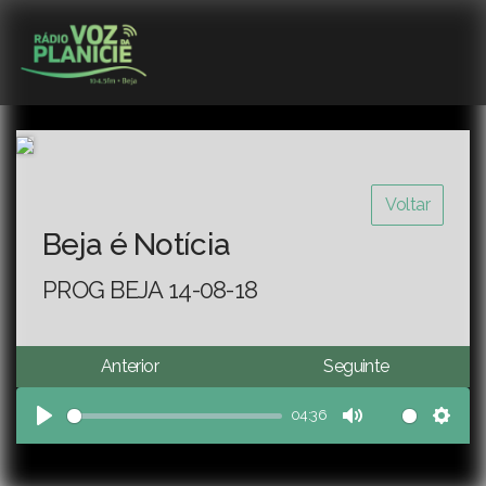
Voltar
Beja é Notícia
PROG BEJA 14-08-18
Anterior
Seguinte
04:36
Play
Mute
Sett