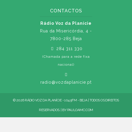
CONTACTOS
Rádio Voz da Planície
Rua da Misericórdia, 4 -
7800-285 Beja
284 311 330
(Chamada para a rede fixa
nacional)
radio@vozdaplanicie.pt
© 2026 RÁDIO VOZ DA PLANÍCIE - 104.5FM - BEJA | TODOS OS DIREITOS
RESERVADOS. | BY
PAULOAMC.COM