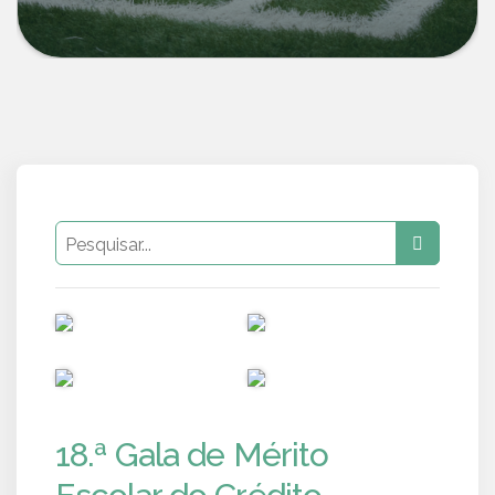
PUB
PUB
PUB
PUB
18.ª Gala de Mérito