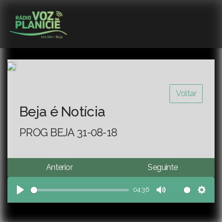
Voltar
Beja é Notícia
PROG BEJA 31-08-18
Anterior
Seguinte
04:36
Play
Mute
Sett