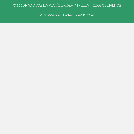
© 2026 RÁDIO VOZ DA PLANÍCIE - 104.5FM - BEJA | TODOS OS DIREITOS
RESERVADOS. | BY
PAULOAMC.COM