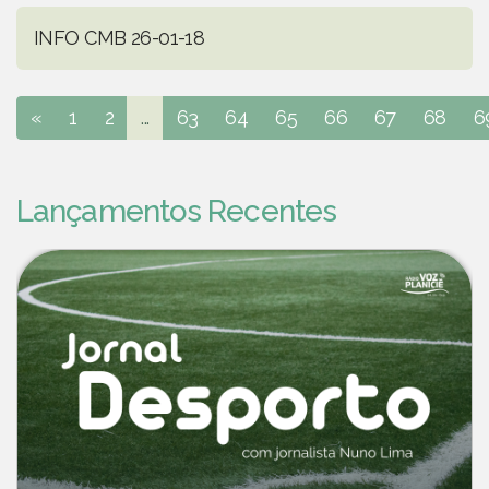
INFO CMB 26-01-18
«
1
2
...
63
64
65
66
67
68
6
Lançamentos Recentes