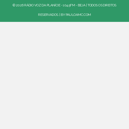
© 2026 RÁDIO VOZ DA PLANÍCIE - 104.5FM - BEJA | TODOS OS DIREITOS
RESERVADOS. | BY
PAULOAMC.COM