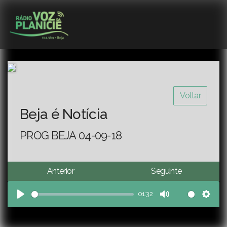
Voltar
Beja é Notícia
PROG BEJA 04-09-18
Anterior
Seguinte
01:32
Play
Mute
Sett