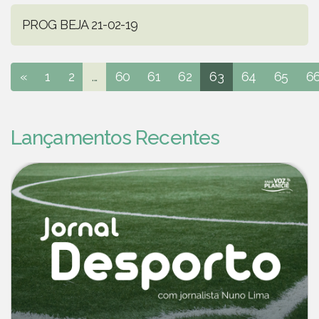
PROG BEJA 21-02-19
«
1
2
...
60
61
62
63
64
65
6
Lançamentos Recentes