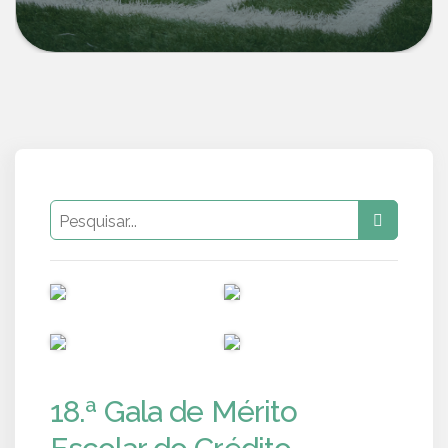
PUB
PUB
PUB
PUB
18.ª Gala de Mérito