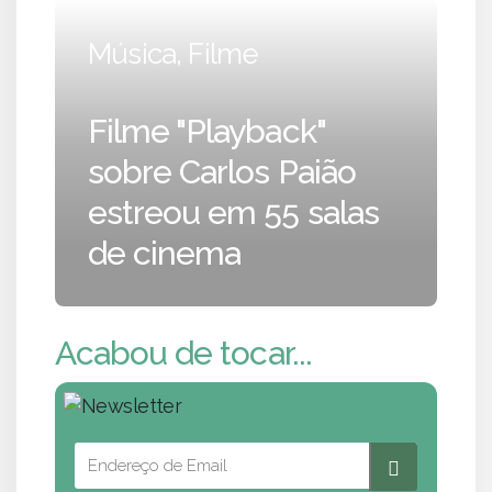
Música, Filme
Filme "Playback"
sobre Carlos Paião
estreou em 55 salas
de cinema
Acabou de tocar...