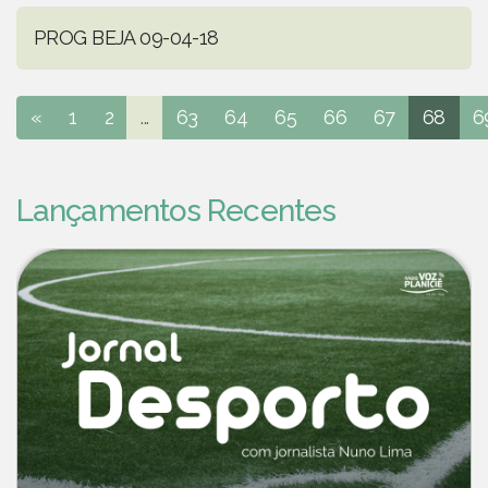
PROG BEJA 09-04-18
«
1
2
...
63
64
65
66
67
68
6
Lançamentos Recentes