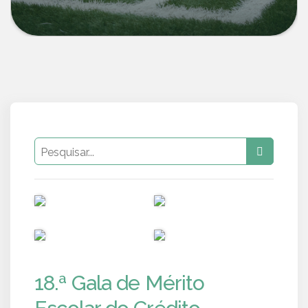
PUB
PUB
PUB
PUB
18.ª Gala de Mérito