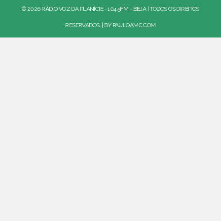
© 2026 RÁDIO VOZ DA PLANÍCIE - 104.5FM - BEJA | TODOS OS DIREITOS
RESERVADOS. | BY
PAULOAMC.COM