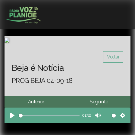
Voltar
Beja é Notícia
PROG BEJA 04-09-18
Anterior
Seguinte
01:32
Play
Mute
Sett