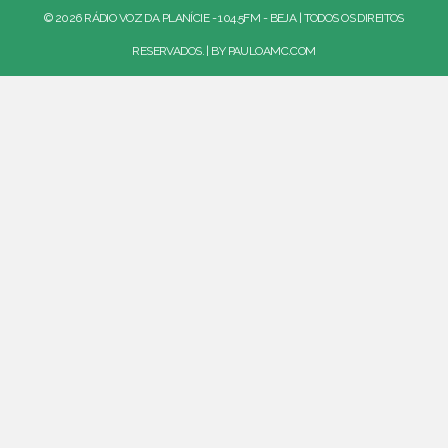
© 2026 RÁDIO VOZ DA PLANÍCIE - 104.5FM - BEJA | TODOS OS DIREITOS
RESERVADOS. | BY
PAULOAMC.COM