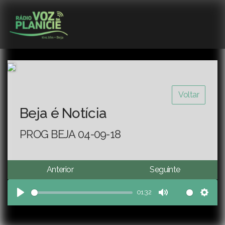
Voltar
Beja é Notícia
PROG BEJA 04-09-18
Anterior
Seguinte
01:32
Play
Mute
Sett