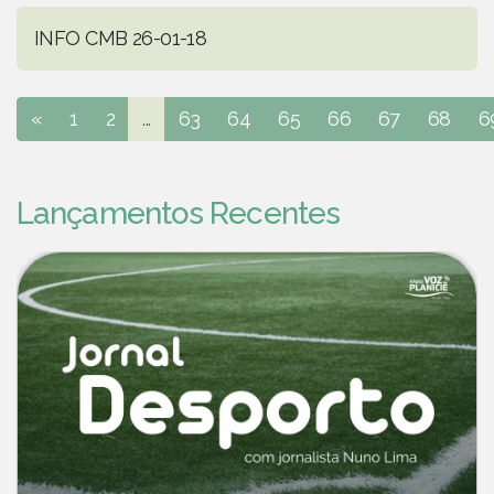
INFO CMB 26-01-18
«
1
2
...
63
64
65
66
67
68
6
Lançamentos Recentes