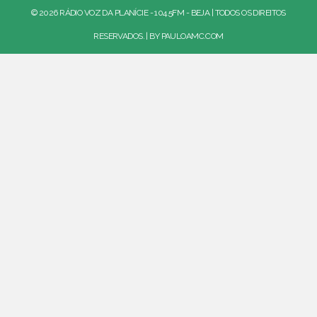
© 2026 RÁDIO VOZ DA PLANÍCIE - 104.5FM - BEJA | TODOS OS DIREITOS
RESERVADOS. | BY
PAULOAMC.COM