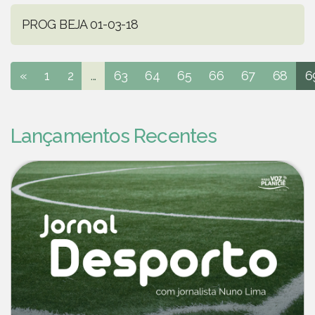
PROG BEJA 01-03-18
«
1
2
...
63
64
65
66
67
68
6
Lançamentos Recentes