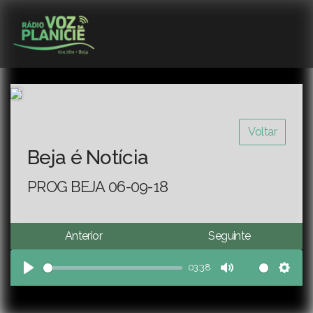
Voltar
Beja é Notícia
PROG BEJA 06-09-18
Anterior
Seguinte
03:38
Play
Mute
Sett