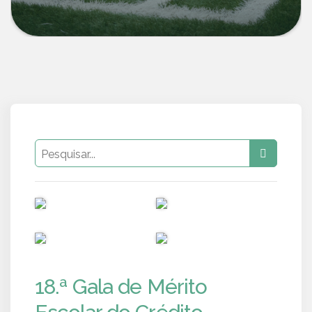
PUB
PUB
PUB
PUB
18.ª Gala de Mérito