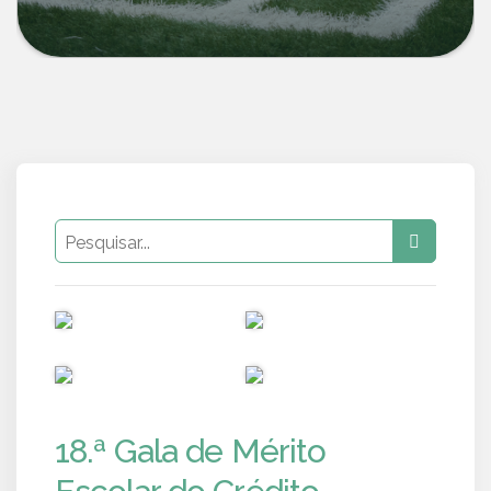
PUB
PUB
PUB
PUB
18.ª Gala de Mérito