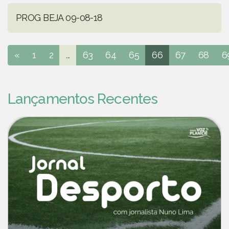
PROG BEJA 09-08-18
«
1
2
...
63
64
65
66
67
68
6
Lançamentos Recentes