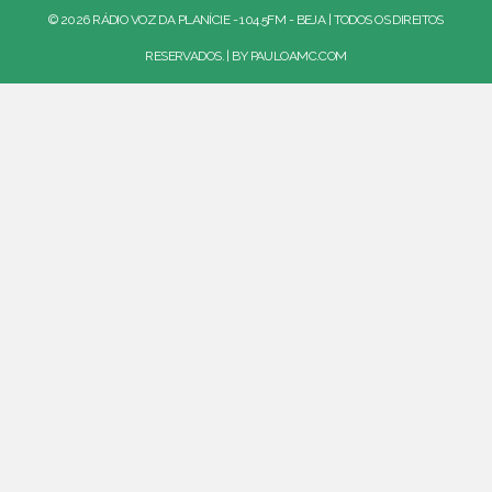
© 2026 RÁDIO VOZ DA PLANÍCIE - 104.5FM - BEJA | TODOS OS DIREITOS
RESERVADOS. | BY
PAULOAMC.COM