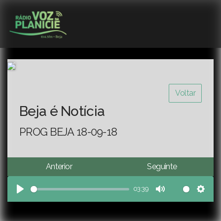
Voltar
Beja é Notícia
PROG BEJA 18-09-18
Anterior
Seguinte
03:39
Play
Mute
Sett