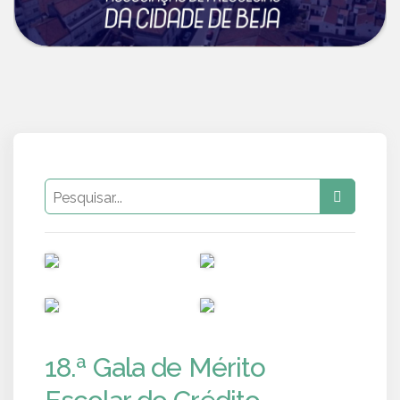
PUB
PUB
PUB
PUB
18.ª Gala de Mérito