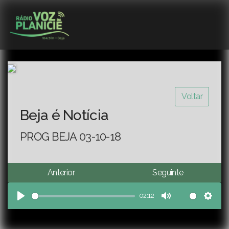
Voltar
Beja é Notícia
PROG BEJA 03-10-18
Anterior
Seguinte
02:12
Play
Mute
Sett