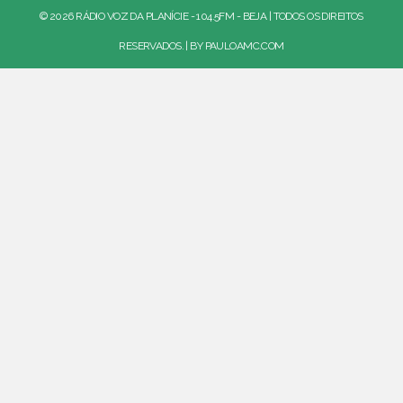
© 2026 RÁDIO VOZ DA PLANÍCIE - 104.5FM - BEJA | TODOS OS DIREITOS
RESERVADOS. | BY
PAULOAMC.COM