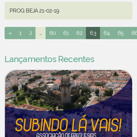
PROG BEJA 21-02-19
«
1
2
...
60
61
62
63
64
65
6
Lançamentos Recentes