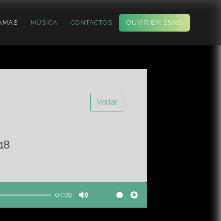
AMAS
MÚSICA
CONTACTOS
OUVIR EMISSÃO
Voltar
18
04:09
Mute
Settings