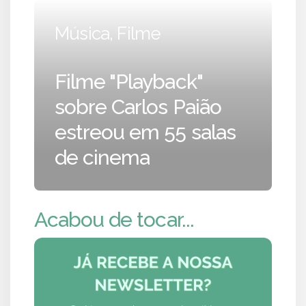
Música, Filme
Filme "Playback"
sobre Carlos Paião
estreou em 55 salas
de cinema
Acabou de tocar...