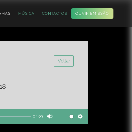
AMAS
MÚSICA
CONTACTOS
OUVIR EMISSÃO
Voltar
18
04:09
Mute
Settings