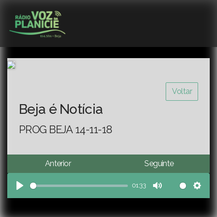
Voltar
Beja é Notícia
PROG BEJA 14-11-18
Anterior
Seguinte
01:33
Play
Mute
Sett