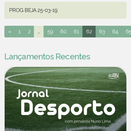
PROG BEJA 25-03-19
«
1
2
...
59
60
61
62
63
64
6
Lançamentos Recentes