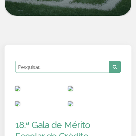
PUB
PUB
PUB
PUB
18.ª Gala de Mérito