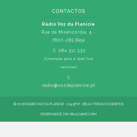
CONTACTOS
Rádio Voz da Planície
Rua da Misericórdia, 4 -
7800-285 Beja
284 311 330
(Chamada para a rede fixa
nacional)
radio@vozdaplanicie.pt
© 2026 RÁDIO VOZ DA PLANÍCIE - 104.5FM - BEJA | TODOS OS DIREITOS
RESERVADOS. | BY
PAULOAMC.COM