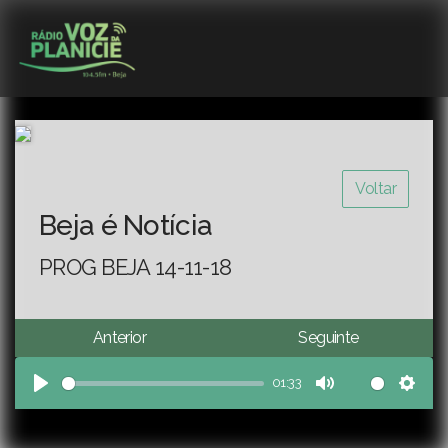
Voltar
Beja é Notícia
PROG BEJA 14-11-18
Anterior
Seguinte
01:33
Play
Mute
Sett