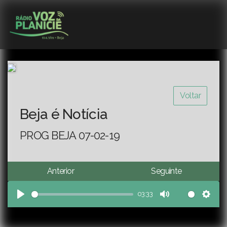
Voltar
Beja é Notícia
PROG BEJA 07-02-19
Anterior
Seguinte
03:33
Play
Mute
Sett