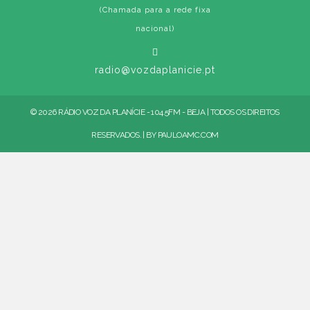
(Chamada para a rede fixa
nacional)
radio@vozdaplanicie.pt
© 2026 RÁDIO VOZ DA PLANÍCIE - 104.5FM - BEJA | TODOS OS DIREITOS
RESERVADOS. | BY
PAULOAMC.COM