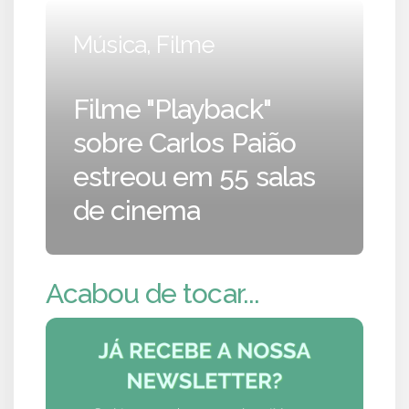
Música, Filme
Filme "Playback"
sobre Carlos Paião
estreou em 55 salas
de cinema
Acabou de tocar...