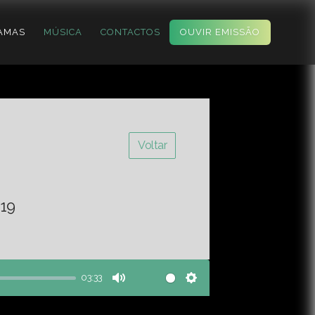
AMAS
MÚSICA
CONTACTOS
OUVIR EMISSÃO
Voltar
19
03:33
Mute
Settings