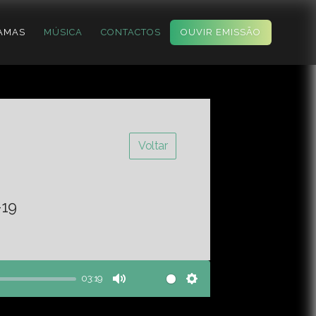
AMAS
MÚSICA
CONTACTOS
OUVIR EMISSÃO
Voltar
-19
03:19
Mute
Settings