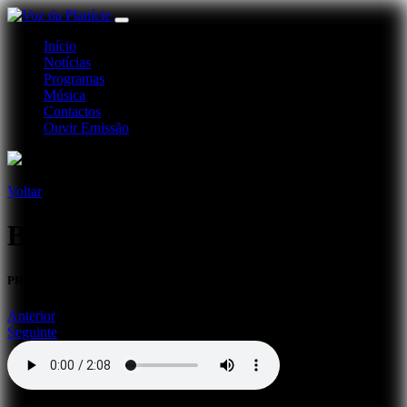
Início
Notícias
Programas
Música
Contactos
Ouvir Emissão
Voltar
Beja é Notícia
PROG BEJA 15-02-19
Anterior
Seguinte