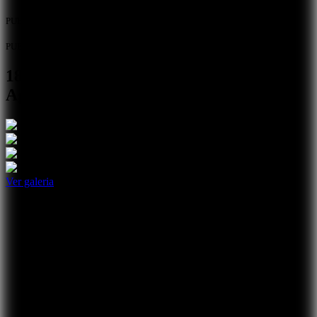
PUB
PUB
18.ª Gala de Mérito Escolar do Crédito
Agrícola Mútuo do Alentejo Sul
Ver galeria