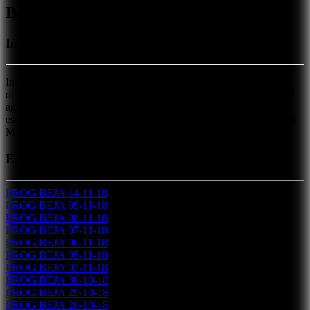
Beja é Notícia
Informação Municipal
Informação diária sobre a atividade do Município de Beja, com
destaque para a Agenda Cultural e para as iniciativas dos actores e
agentes que intervêm no concelho. O objetivo é divulgar, neste
espaço que é de todos, as iniciativas promovidas quer pela Câmara
Municipal, quer por outras instituições e agentes locais.
Episódios
PROG BEJA 14-11-18
PROG BEJA 09-11-18
PROG BEJA 08-11-18
PROG BEJA 07-11-18
PROG BEJA 06-11-18
PROG BEJA 05-11-18
PROG BEJA 02-11-18
PROG BEJA 30-10-18
PROG BEJA 29-10-18
PROG BEJA 26-10-18