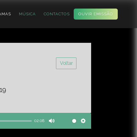
AMAS
MÚSICA
CONTACTOS
OUVIR EMISSÃO
Voltar
19
02:08
Mute
Settings