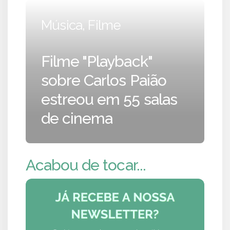
Música, Filme
Filme "Playback"
sobre Carlos Paião
estreou em 55 salas
de cinema
Acabou de tocar...