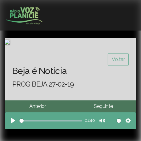
Voltar
Beja é Notícia
PROG BEJA 27-02-19
Anterior
Seguinte
01:40
Play
Mute
Sett