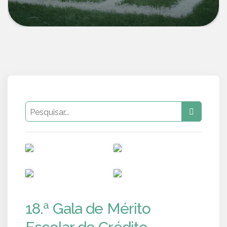
PUB
PUB
PUB
PUB
18.ª Gala de Mérito