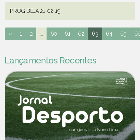
PROG BEJA 21-02-19
«
1
2
...
60
61
62
63
64
65
6
Lançamentos Recentes