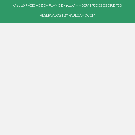
© 2026 RÁDIO VOZ DA PLANÍCIE - 104.5FM - BEJA | TODOS OS DIREITOS
RESERVADOS. | BY
PAULOAMC.COM