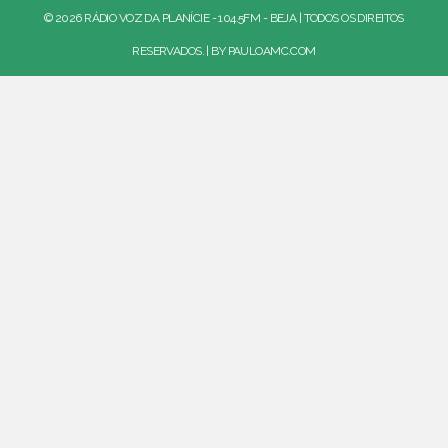
© 2026 RÁDIO VOZ DA PLANÍCIE - 104.5FM - BEJA | TODOS OS DIREITOS
RESERVADOS. | BY
PAULOAMC.COM