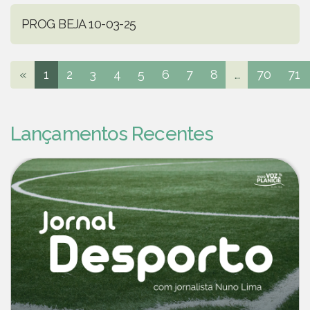
PROG BEJA 10-03-25
«
1
2
3
4
5
6
7
8
...
70
71
Lançamentos Recentes