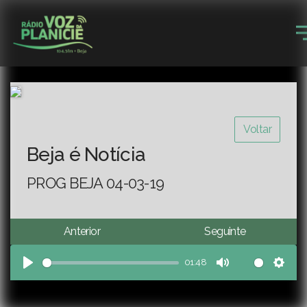
Voltar
Beja é Notícia
PROG BEJA 04-03-19
Anterior
Seguinte
01:48
Play
Mute
Sett