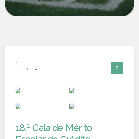
PUB
PUB
PUB
PUB
18.ª Gala de Mérito