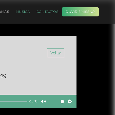
AMAS
MÚSICA
CONTACTOS
OUVIR EMISSÃO
Voltar
-19
01:48
Mute
Settings