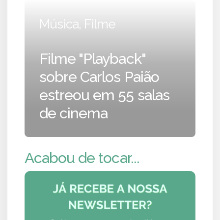
Música, Filme
Filme "Playback"
sobre Carlos Paião
estreou em 55 salas
de cinema
Acabou de tocar...