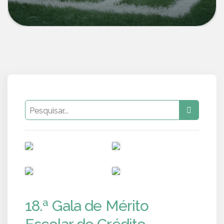
PUB
PUB
PUB
PUB
18.ª Gala de Mérito