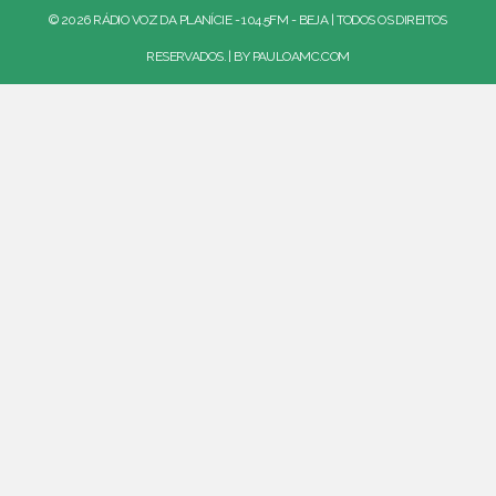
© 2026 RÁDIO VOZ DA PLANÍCIE - 104.5FM - BEJA | TODOS OS DIREITOS
RESERVADOS. | BY
PAULOAMC.COM