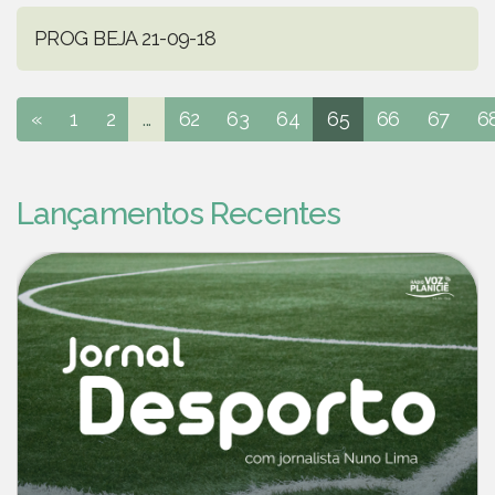
PROG BEJA 21-09-18
«
1
2
...
62
63
64
65
66
67
6
Lançamentos Recentes