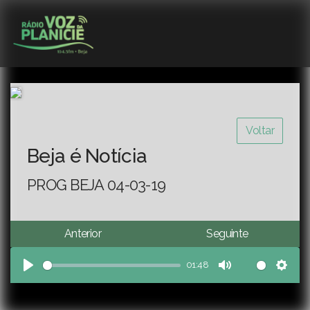
Voltar
Beja é Notícia
PROG BEJA 04-03-19
Anterior
Seguinte
01:48
Play
Mute
Sett